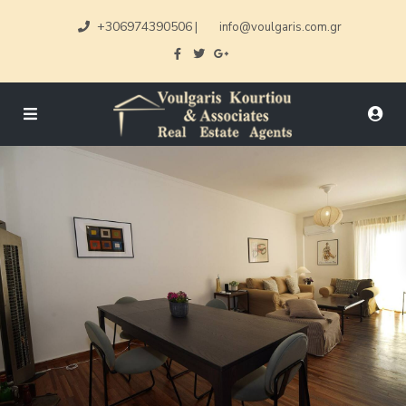
+306974390506
|
info@voulgaris.com.gr