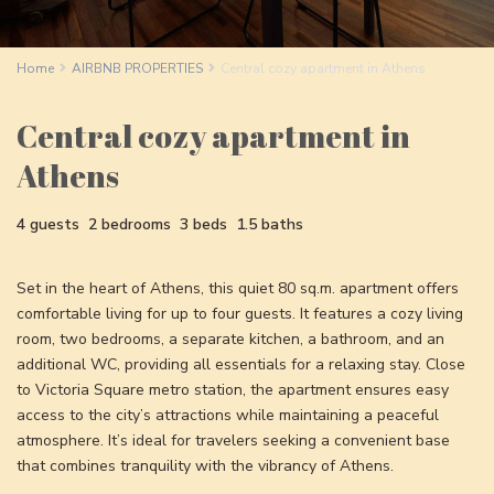
Home
AIRBNB PROPERTIES
Central cozy apartment in Athens
Central cozy apartment in
Athens
4 guests
2 bedrooms
3 beds
1.5 baths
Set in the heart of Athens, this quiet 80 sq.m. apartment offers
comfortable living for up to four guests. It features a cozy living
room, two bedrooms, a separate kitchen, a bathroom, and an
additional WC, providing all essentials for a relaxing stay. Close
to Victoria Square metro station, the apartment ensures easy
access to the city’s attractions while maintaining a peaceful
atmosphere. It’s ideal for travelers seeking a convenient base
that combines tranquility with the vibrancy of Athens.